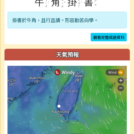
牛
角
掛
書
ㄋ
ㄐ
ㄍ
ㄕ
ˊ
ˇ
ˋ
ㄧ
ㄧ
ㄨ
ㄨ
ㄡ
ㄠ
ㄚ
掛書於牛角，且行且讀。形容勤苦向學。
觀看完整成語資料
天氣預報