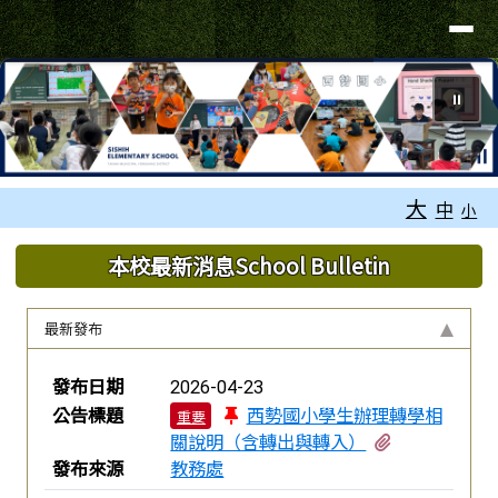
台南市永康區西勢國小全球資訊網
導覽列
跳至主內容區
⏸
工具列
大
中
小
頁尾區域
上中區域內容
本校最新消息School Bulletin
最新發布
新聞列表
發布日期
2026-04-23
公告標題
西勢國小學生辦理轉學相
重要
有2個附檔
關說明（含轉出與轉入）
發布來源
教務處