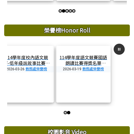
第 3 張，共 5 張
上中左區域內容
榮譽榜Honor Roll
114學年第二學期第一次
114學年度第二學期語文
定期評量成績優良
競賽-閩南語朗讀獲獎名
賽
單
教務處榮譽榜
教務處榮譽榜
2026-04-27
2026-03-26
2
第 1 張，共 2 張
上中右區域內容
校園影音 Video